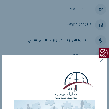
+962 6 5625400
+962 6 5625408
24, شارع الامير شاكر بن زيد, الشميساني
Open toolbar
mail@jlgc.com
الاحد - الخميس 08:30 - 15:30
ابقى على تواصل
الاسم