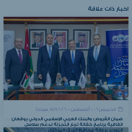
اخبار ذات علاقة
الخميس ٠٦ - أغسطس - ٢٠٢٦ ٠٨:٢٤ صباحاً
ضمان القروض والبنك العربي الإسلامي الدولي يوقعان
اتفاقية برنامج كفالة تجار التجزئة لدعم سلاسل
التوريد برعاية محافظ البنك المركزي