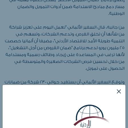
مسار دمج مبادئ الاستدامة ضمن أدوات التمويل والضمان
الوطنية.
من جانبه، قال السفير الألماني "نعمل اليوم على تعزيز شراكة
من شأنها أن تخلق الفرص، وتدعم الشركات، وتسهم في
التنمية طويلة الأمد للاقتصاد الأردني"، مضيفا أن ألمانيا خصصت
25 مليون يورو لدعم برنامج "ضمان القروض من أجل التشغيل"،
لأنها ترغب في المساعدة على إيجاد وظائف رسمية ومستدامة
من خلال تحسين فرص الشركات الصغيرة والمتوسطة في
الحصول على تمويل.
وتوقع السفير الألماني أن يستفيد حوالي 230 شركة من ضمانات
القروض، مؤكدا أن هذه الأرقام لا تعكس مجرد بيانات، بل تمثل
شركات قائمة، وأسرًا تعتمد عليها، وفرصًا واعدة لمستقبل
أفضل.
بدوره، أكد المدير العام للشركة الأردنية لضمان القروض ، عدنان
ناجي، أن إطلاق ال برنامجين يمثل محطة استراتيجية جديدة في