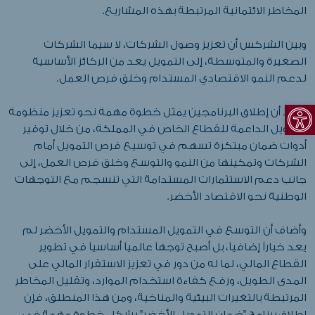
المخاطر الائتمانية المرتبطة بهذه المشاريع.
وبين الشركس أن تعزيز وصول الشركات، لا سيما الشركات
الصغيرة والمتوسطة، إلى التمويل يعد من الركائز الأساسية
لدعم النمو الاقتصادي المستدام وخلق فرص العمل.
Open toolbar
واكد أن إطلاق البرنامجين يمثل خطوة مهمة نحو تعزيز منظومة
التمويل الداعمة للقطاع الخاص في المملكة، من خلال توفير
أدوات ضمان مبتكرة تسهم في توسيع فرص التمويل أمام
الشركات وتمكينها من النمو والتوسع وخلق فرص العمل، إلى
جانب دعم الاستثمارات المستدامة التي تنسجم مع التوجهات
الوطنية نحو الاقتصاد الأخضر.
وأضاف أن التوسع في التمويل المستدام والتمويل الأخضر لم
يعد خياراً إضافياً، بل أصبح توجهاً عالمياً أساسياً في تطوير
القطاع المالي، لما له من دور في تعزيز الاستقرار المالي على
المدى الطويل، ورفع كفاءة استخدام الموارد، وتقليل المخاطر
المرتبطة بالتغيرات البيئية والمناخية، ومن هذا المنطلق، فإن
إطلاق برنامج "ضمان التمويل الأخضر" يشكل خطوة مهمة في