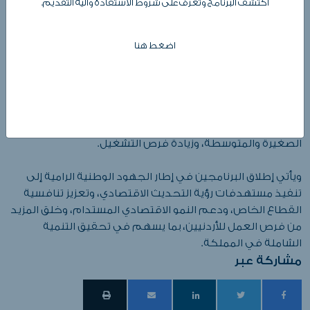
اكتشف البرنامج وتعرّف على شروط الاستفادة وآلية التقديم.
المركزي الأردني، والوكالة الألمانية للتعاون الدولي (GIZ)، بما
يعزز قدرة القطاع الخاص على المساهمة في النمو الاقتصادي
وتحقيق التنمية المستدامة.
اضغط هنا
وشهد الحفل عرضاً تفصيلياً لأهداف البرنامجين وآليات عملهما
والفئات المستفيدة منهما، إضافة إلى استعراض الأثر المتوقع
على الاقتصاد الوطني من حيث تعزيز فرص الوصول إلى التمويل،
وتحفيز الاستثمارات الإنتاجية والخضراء، ودعم الشركات
الصغيرة والمتوسطة، وزيادة فرص التشغيل.
ويأتي إطلاق البرنامجين في إطار الجهود الوطنية الرامية إلى
تنفيذ مستهدفات رؤية التحديث الاقتصادي، وتعزيز تنافسية
القطاع الخاص، ودعم النمو الاقتصادي المستدام، وخلق المزيد
من فرص العمل للأردنيين، بما يسهم في تحقيق التنمية
الشاملة في المملكة.
مشاركة عبر