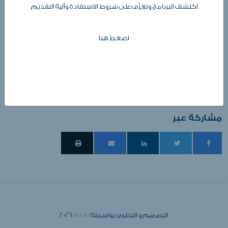
المصنع في أعمال التوسعة والتطوير المستمر وذلك من خلال توفير العديد
اكتشف البرنامج وتعرّف على شروط الاستفادة وآلية التقديم.
من خطوط الإنتاج وأعمال التوسعة والتي ساهمت أيضاً بتوفير العديد من
فرص العمل بالإضافة لذلك قيامها على النهوض بالصناعة الوطنية في مجال
اضغط هنا
صناعة الأغذية والمتمثلة في صناعة الحلاوة والطحينية، حيث تميزت منتجات
الشركة المتنوعة بالجودة والتصنيع وفق أحدث الطرق العالمية مما ساهم
في زيادة الطلب على منتجات المصنع في الأسواق المحلية والخارجية وهي
حاصلة أيضاً على شهادة ISO & HACCP.
مشاركة عبر
التصميم و التطوير بواسطة
dot.Jo
2026