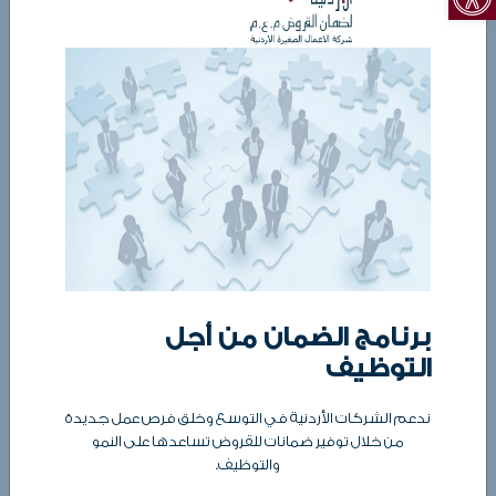
الإثنين ٢٧ - فبراير - ٢٠٢٣ ٠٣:٠٠ صباحاً
ترتبط صناعة الحلاوة والطحينة في الأردن
بإسم عائلة الكسيح، حيث انشأ المرحوم الحاج
رسلان الكسيح أول مصنع للطحينة والحلاوة
في عام 1926 م، وقد سار المرحوم الحاج
"محمد عدنان" الكسيح على خطى والده في
تطوير هذه الصناعة.
وفي عام 1996م قامَ بتأسيس مجموعة مصانع الكسيح للمواد الغذائية والتي
برنامج الضمان من أجل
تعتبرمن أضخم وأحدث المصانع المتخصصة في صناعة الطحينة والحلاوة
التوظيف
والسمسم بشتى أصنافه والتي تقع في منطقة ماركا. حيث تم منحها عدة
قروض وبشكل تدريجي من خلال عدد من الجهات التمويلية في الأردن ومن
ندعم الشركات الأردنية في التوسع وخلق فرص عمل جديدة
ضمنها بنك سوسيته جنرال وذلك تحت مظلة ضمان الشركة الأردنية لضمان
من خلال توفير ضمانات للقروض تساعدها على النمو
والتوظيف.
القروض، التي بلغ قيمتها الإجمالية 2.6 مليون دينار تم إستغلالها من قبل