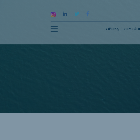
الشبكات
وظائف