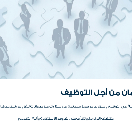
ترة
نسبة تغطية الضمان
90%
 من خلال تقديم الضمان ضد مخاطر عدم دفع المشترين لأثمان البضائع والناتجة عن ا
ري، رفض استلام البضاعة المشحونة .
مان من أجل
التوظيف
نية في التوسع وخلق فرص عمل جديدة من خلال توفير ضمانات للقروض تساعدها عل
 أو قرارات حكومية تعيق استلام المشتري للبضائع، الحروب والاضطرابات الأهلية.
اكتشف البرنامج وتعرّف على شروط الاستفادة وآلية التقديم.