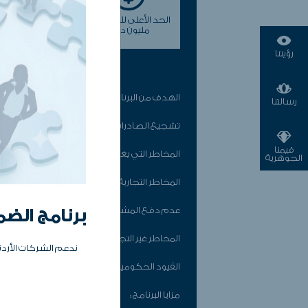
الحد الأعلى لف
الحد الأعلى للشحنة 30
السداد 6 أشهر
مليون دولار
رؤيتنا
الهدف من البرنامج:
رسالتنا
تشجيع الصادرات الاردنية ودعم المنتجات الوطنية
قيمنا
المخاطر التي يغطيها الضمان:
الجوهرية
المخاطر التجارية :
عدم دفع المشتري لأثمان البضائع، إفلاس المشت
برنامج الض
المخاطر غير التجارية :
ندعم الشركات الأرد
القيود الحكومية على تحويل العملات، أي إجراءات
مزايا البرنامج :