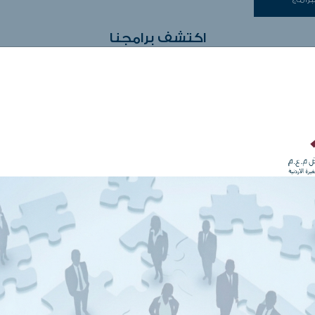
اكتشف برامجنا
ضمان ال
صادرات